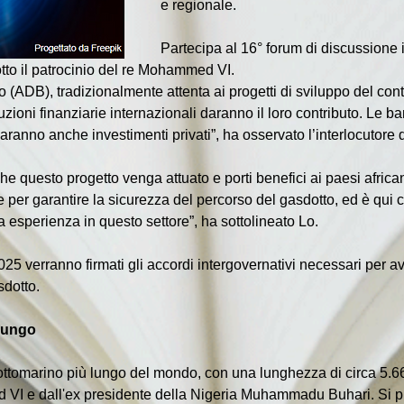
e regionale.
Partecipa al 16° forum di discussione
sotto il patrocinio del re Mohammed VI.
 (ADB), tradizionalmente attenta ai progetti di sviluppo del conti
stituzioni finanziarie internazionali daranno il loro contributo. L
ranno anche investimenti privati”, ha osservato l’interlocutore 
questo progetto venga attuato e porti benefici ai paesi africani a
e per garantire la sicurezza del percorso del gasdotto, ed è qui
 esperienza in questo settore”, ha sottolineato Lo.
025 verranno firmati gli accordi intergovernativi necessari per av
sdotto.
 lungo
ottomarino più lungo del mondo, con una lunghezza di circa 5.66
VI e dall'ex presidente della Nigeria Muhammadu Buhari. Si pr