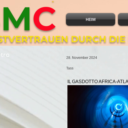
B
M
C
HEIM
BSTVERTRAUEN DURCH DIE
etro
28. November 2024
Tass
IL GASDOTTO AFRICA-ATL