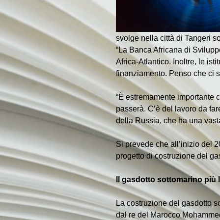
svolge nella città di Tangeri 
“La Banca Africana di Sviluppo
Africa-Atlantico. Inoltre, le i
finanziamento. Penso che ci sa
“È estremamente importante che 
passerà. C’è del lavoro da far
della Russia, che ha una vasta
Si prevede che all’inizio del 2
progetto di costruzione del ga
Il gasdotto sottomarino più
La costruzione del gasdotto s
dal re del Marocco Mohammed 