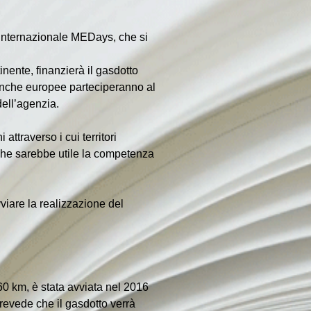
 internazionale MEDays, che si 
nente, finanzierà il gasdotto 
e banche europee parteciperanno al 
dell’agenzia.
ttraverso i cui territori 
 che sarebbe utile la competenza 
viare la realizzazione del 
0 km, è stata avviata nel 2016 
evede che il gasdotto verrà 