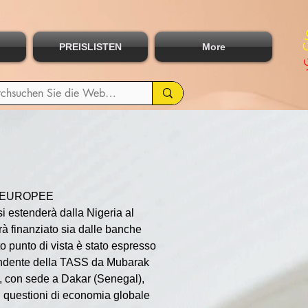
PREISLISTEN
More
D EUROPEE
 si estenderà dalla Nigeria al 
rà finanziato sia dalle banche 
 punto di vista è stato espresso 
ondente della TASS da Mubarak 
ne, con sede a Dakar (Senegal), 
in questioni di economia globale 