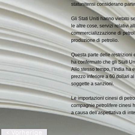
statunitensi considerano parte
Gli Stati Uniti hanno vietato se
le altre cose, servizi relativi
commercializzazione di petrolio
produzione di petrolio.
Questa parte delle restrizioni 
ha confermato che gli Stati Uni
Allo stesso tempo, l’India ha 
prezzo inferiore a 60 dollari a
soggette a sanzioni.
Le importazioni cinesi di petr
compagnie petrolifere cinesi 
a causa dell'aspettativa di int
< Vorherige