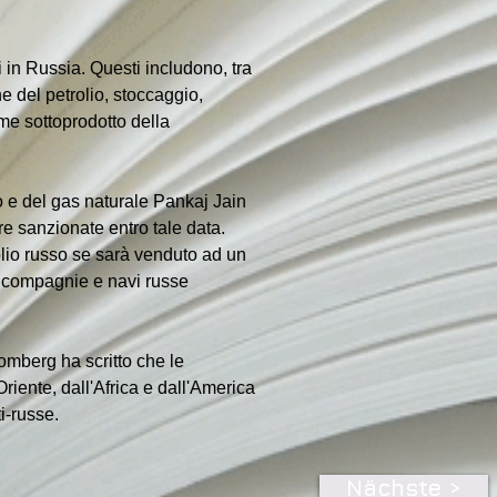
 in ​​Russia. Questi includono, tra 
ne del petrolio, stoccaggio, 
ome sottoprodotto della 
io e del gas naturale Pankaj Jain 
re sanzionate entro tale data. 
olio russo se sarà venduto ad un 
di compagnie e navi russe 
omberg ha scritto che le 
ente, dall'Africa e dall'America 
i-russe.
Nächste >