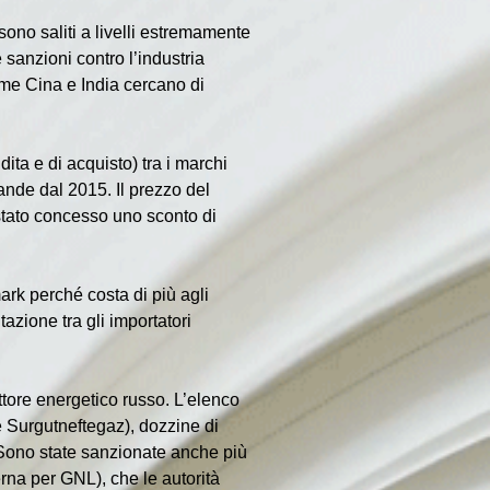
sono saliti a livelli estremamente 
 sanzioni contro l’industria 
ome Cina e India cercano di 
dita e di acquisto) tra i marchi 
ande dal 2015. Il prezzo del 
 stato concesso uno sconto di 
ark perché costa di più agli 
tazione tra gli importatori 
ettore energetico russo. L’elenco 
e Surgutneftegaz), dozzine di 
. Sono state sanzionate anche più 
erna per GNL), che le autorità 