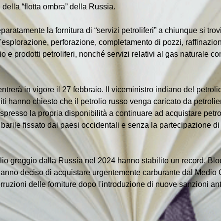
 della “flotta ombra” della Russia.
paratamente la fornitura di “servizi petroliferi” a chiunque si trovi
 all'esplorazione, perforazione, completamento di pozzi, raffinazio
 e prodotti petroliferi, nonché servizi relativi al gas naturale c
entrerà in vigore il 27 febbraio. Il viceministro indiano del petrol
ti hanno chiesto che il petrolio russo venga caricato da petrolie
espresso la propria disponibilità a continuare ad acquistare petr
l barile fissato dai paesi occidentali e senza la partecipazione 
olio greggio dalla Russia nel 2024 hanno stabilito un record. Blo
hanno deciso di acquistare urgentemente carburante dal Medio Ori
erruzioni delle forniture dopo l'introduzione di nuove sanzioni ant