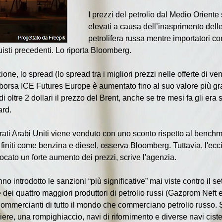
I prezzi del petrolio dal Medio Oriente 
elevati a causa dell’inasprimento delle
petrolifera russa mentre importatori c
uisti precedenti. Lo riporta Bloomberg.
ne, lo spread (lo spread tra i migliori prezzi nelle offerte di ven
a borsa ICE Futures Europe è aumentato fino al suo valore più gr
 oltre 2 dollari il prezzo del Brent, anche se tre mesi fa gli era
ard.
mirati Arabi Uniti viene venduto con uno sconto rispetto al benchm
i finiti come benzina e diesel, osserva Bloomberg. Tuttavia, l'ecci
vocato un forte aumento dei prezzi, scrive l'agenzia.
nno introdotto le sanzioni “più significative” mai viste contro il s
ei quattro maggiori produttori di petrolio russi (Gazprom Neft 
 e commercianti di tutto il mondo che commerciano petrolio russo
oliere, una rompighiaccio, navi di rifornimento e diverse navi cist