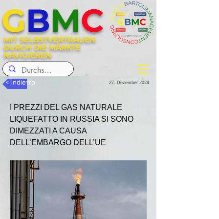
G
B
M
C
MIT SELBSTVERTRAUEN
DURCH DIE MÄRKTE
NAVIGIEREN
< Indietro
27. Dezember 2024
I PREZZI DEL GAS NATURALE 
LIQUEFATTO IN RUSSIA SI SONO 
DIMEZZATI A CAUSA 
DELL’EMBARGO DELL’UE