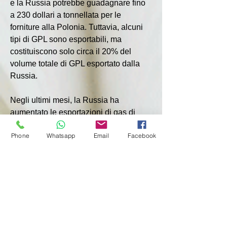
e la Russia potrebbe guadagnare fino 
a 230 dollari a tonnellata per le 
forniture alla Polonia. Tuttavia, alcuni 
tipi di GPL sono esportabili, ma 
costituiscono solo circa il 20% del 
volume totale di GPL esportato dalla 
Russia.
Negli ultimi mesi, la Russia ha 
aumentato le esportazioni di gas di 
petrolio liquefatto verso Cina, 
Phone
Whatsapp
Email
Facebook
Mongolia, Armenia, Georgia e 
Azerbaigian. Le esportazioni verso la 
Cina hanno il potenziale per crescere 
ulteriormente, hanno affermato i 
commercianti.
La Russia esporta anche GPL in 
Afghanistan, ma gli operatori del 