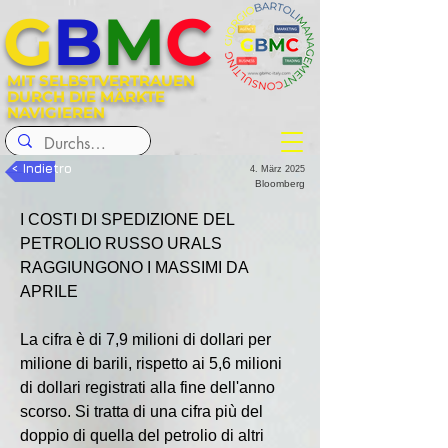
G
B
M
C
MIT SELBSTVERTRAUEN
DURCH DIE MÄRKTE
NAVIGIEREN
< Indietro
4. März 2025
Bloomberg
I COSTI DI SPEDIZIONE DEL 
PETROLIO RUSSO URALS 
RAGGIUNGONO I MASSIMI DA 
APRILE
La cifra è di 7,9 milioni di dollari per 
milione di barili, rispetto ai 5,6 milioni 
di dollari registrati alla fine dell'anno 
scorso. Si tratta di una cifra più del 
doppio di quella del petrolio di altri 