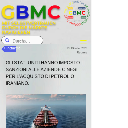
G
B
M
C
MIT SELBSTVERTRAUEN
DURCH DIE MÄRKTE
NAVIGIEREN
< Indietro
13. Oktober 2025
Reuters
GLI STATI UNITI HANNO IMPOSTO 
SANZIONI ALLE AZIENDE CINESI 
PER L'ACQUISTO DI PETROLIO 
IRANIANO.