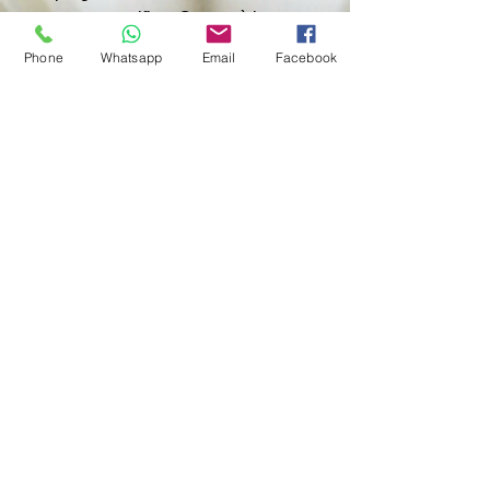
puramente pacifico. Questa è la quarta 
tornata di sanzioni statunitensi contro 
Phone
Whatsapp
Email
Facebook
le raffinerie cinesi coinvolte 
nell'acquisto di petrolio iraniano.
"Il Dipartimento del Tesoro sta 
tagliando i flussi di cassa dell'Iran 
smantellando parti fondamentali del 
suo sistema di esportazione 
energetica", ha affermato il Segretario 
del Tesoro statunitense Scott Bessent.
Contemporaneamente, il Dipartimento 
di Stato ha imposto per la prima volta 
sanzioni a un'altra azienda cinese, la 
Jiangyin Foreversun Chemical 
Logistics, per aver ricevuto prodotti 
petrolchimici di origine iraniana.