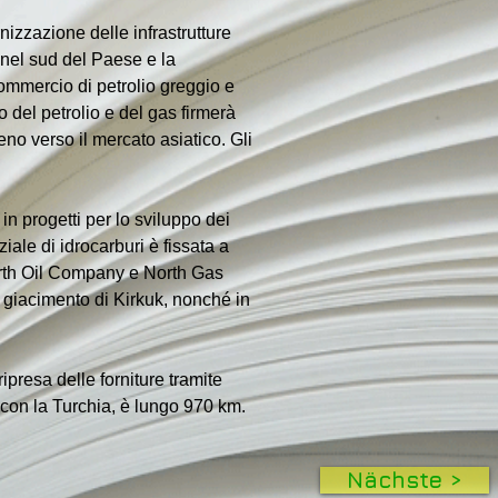
zzazione delle infrastrutture 
 nel sud del Paese e la 
commercio di petrolio greggio e 
o del petrolio e del gas firmerà 
eno verso il mercato asiatico. Gli 
in progetti per lo sviluppo dei 
iale di idrocarburi è fissata a 
North Oil Company e North Gas 
giacimento di Kirkuk, nonché in 
ipresa delle forniture tramite 
 con la Turchia, è lungo 970 km.
Nächste >