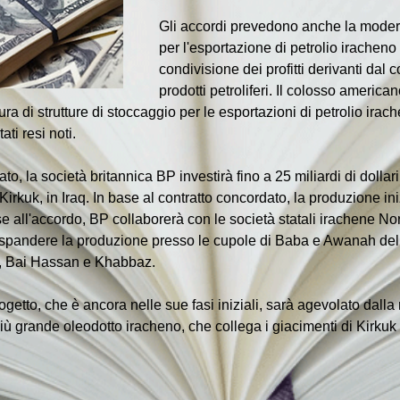
Gli accordi prevedono anche la moderni
per l'esportazione di petrolio iracheno
condivisione dei profitti derivanti dal 
prodotti petroliferi. Il colosso american
ra di strutture di stoccaggio per le esportazioni di petrolio irach
ati resi noti.
 la società britannica BP investirà fino a 25 miliardi di dollari 
Kirkuk, in Iraq. In base al contratto concordato, la produzione iniz
ase all'accordo, BP collaborerà con le società statali irachene 
spandere la produzione presso le cupole di Baba e Awanah del 
ur, Bai Hassan e Khabbaz.
ogetto, che è ancora nelle sue fasi iniziali, sarà agevolato dalla r
più grande oleodotto iracheno, che collega i giacimenti di Kirkuk