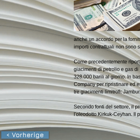
anche un accordo per la fornitu
importi contrattuali non sono st
Come precedentemente riportato,
giacimenti di petrolio e gas di 
328.000 barili al giorno. In b
Company per ripristinare ed e
tre giacimenti limitrofi: Jamb
Secondo fonti del settore, il pr
l'oleodotto Kirkuk-Ceyhan. Il 
< Vorherige