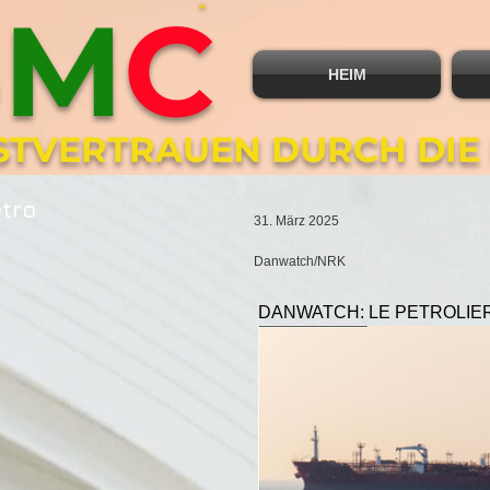
B
M
C
HEIM
BSTVERTRAUEN DURCH DIE
etro
31. März 2025
Danwatch/NRK
DANWATCH: LE PETROLIER