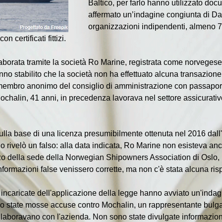
Baltico, per farlo hanno utilizzato docu
affermato un’indagine congiunta di 
organizzazioni indipendenti, almeno 7
 certificati fittizi.
borata tramite la società Ro Marine, registrata come norvegese, 
hanno stabilito che la società non ha effettuato alcuna transazione 
embro anonimo del consiglio di amministrazione con passaporto b
ochalin, 41 anni, in precedenza lavorava nel settore assicurati
i sulla base di una licenza presumibilmente ottenuta nel 2016 dall
o rivelò un falso: alla data indicata, Ro Marine non esisteva anco
rizzo della sede della Norwegian Shipowners Association di Oslo, 
nformazioni false venissero corrette, ma non c'è stata alcuna ris
 incaricate dell'applicazione della legge hanno avviato un'indag
o state mosse accuse contro Mochalin, un rappresentante bulgar
laboravano con l'azienda. Non sono state divulgate informazioni 