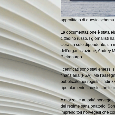
approfittato di questo schema con
La documentazione è stata ela
cittadino russo. I giornalisti 
c'era un solo dipendente, un m
dell'organizzazione, Andrey M
Pietroburgo.
I certificati sono stati emess
finanziaria (FSA). Ma l'assegn
pubblicato nei registri l'indi
ripetutamente chiesto che le i
A marzo, le autorità norvegesi
del regime sanzionatorio. Son
imprenditori norvegesi che col