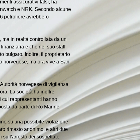
menti assicurativi falsi, ha 
Danwatch e NRK. Secondo alcune 
6 petroliere avrebbero 
ma in realtà controllata da un 
finanziaria e che nel suo staff 
ulgaro. Inoltre, il proprietario 
vo norvegese, ma ora vive a San 
'Autorità norvegese di vigilanza 
ra. La società ha inoltre 
i cui rappresentanti hanno 
posta da parte di Ro Marine.
ine su una possibile violazione 
o rimasto anonimo, e altri due 
sull'arresto dei sospettati.