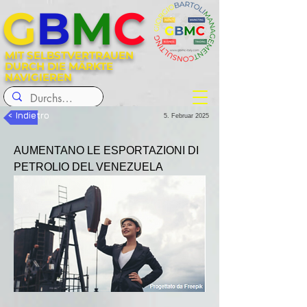
G
B
M
C
MIT SELBSTVERTRAUEN
DURCH DIE MÄRKTE
NAVIGIEREN
< Indietro
5. Februar 2025
AUMENTANO LE ESPORTAZIONI DI 
PETROLIO DEL VENEZUELA