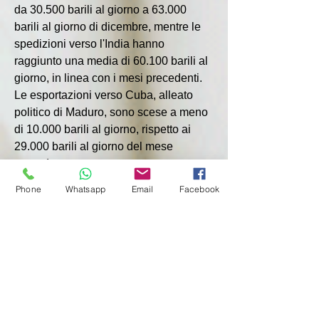
da 30.500 barili al giorno a 63.000 
barili al giorno di dicembre, mentre le 
spedizioni verso l'India hanno 
raggiunto una media di 60.100 barili al 
giorno, in linea con i mesi precedenti. 
Le esportazioni verso Cuba, alleato 
politico di Maduro, sono scese a meno 
di 10.000 barili al giorno, rispetto ai 
29.000 barili al giorno del mese 
precedente.
Phone
Whatsapp
Email
Facebook
Secondo un documento interno, la 
crescita delle esportazioni è stata 
trainata dalla stabile raffinazione del 
petrolio greggio nella più grande 
regione produttrice di petrolio del 
Venezuela, la Cintura dell'Orinoco.
Tuttavia, le scorte di greggio pesante 