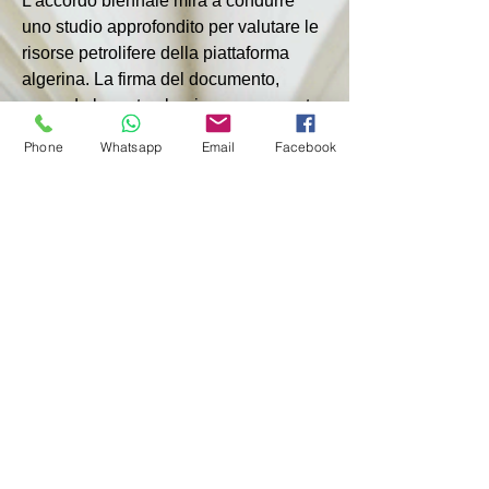
L'accordo biennale mira a condurre 
uno studio approfondito per valutare le 
risorse petrolifere della piattaforma 
algerina. La firma del documento, 
secondo la parte algerina, rappresenta 
“un passo strategico per rafforzare la 
Phone
Whatsapp
Email
Facebook
cooperazione tra l’Algeria e la 
Chevron nel campo della ricerca 
tecnica e geologica che può aprire la 
strada a progetti di esplorazione e 
sviluppo volti a sfruttare le risorse 
nazionali di idrocarburi”.
L’Algeria è membro dell’OPEC e uno 
dei maggiori esportatori di petrolio in 
Africa e nel mondo arabo.
< Vorherige
Nächste >