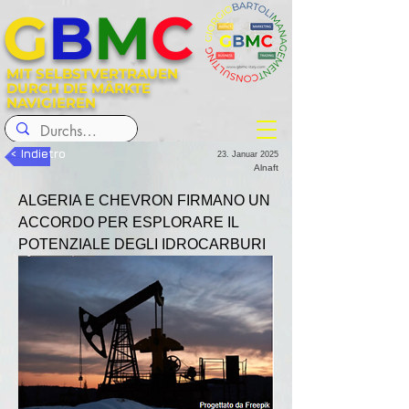
G
B
M
C
MIT SELBSTVERTRAUEN
DURCH DIE MÄRKTE
NAVIGIEREN
< Indietro
23. Januar 2025
Alnaft
ALGERIA E CHEVRON FIRMANO UN 
ACCORDO PER ESPLORARE IL 
POTENZIALE DEGLI IDROCARBURI