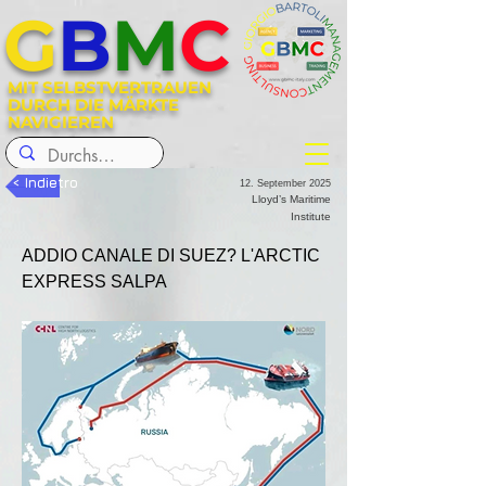
G
B
M
C
MIT SELBSTVERTRAUEN
DURCH DIE MÄRKTE
NAVIGIEREN
< Indietro
12. September 2025
Lloyd’s Maritime
Institute
ADDIO CANALE DI SUEZ? L'ARCTIC 
EXPRESS SALPA