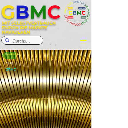
G
B
M
C
MIT SELBSTVERTRAUEN
DURCH DIE MÄRKTE
NAVIGIEREN
< ZURÜCK
7.11.24
GBMC