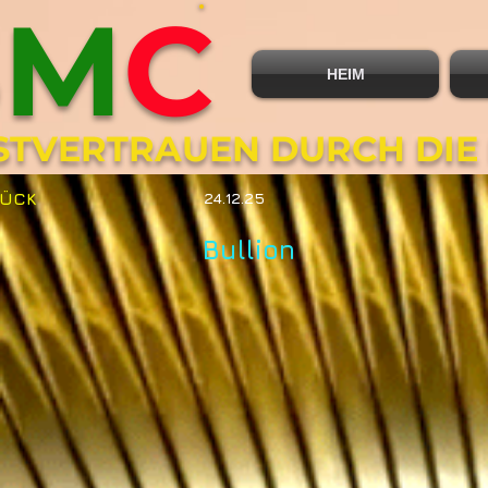
B
M
C
HEIM
BSTVERTRAUEN DURCH DIE
RÜCK
24.12.25
Bullion