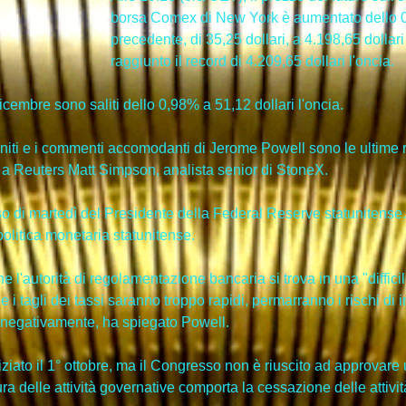
borsa Comex di New York è aumentato dello 0,
precedente, di 35,25 dollari, a 4.198,65 dollari
raggiunto il record di 4.209,65 dollari l'oncia.
dicembre sono saliti dello 0,98% a 51,12 dollari l'oncia.
niti e i commenti accomodanti di Jerome Powell sono le ultime ra
to a Reuters Matt Simpson, analista senior di StoneX.
so di martedì del Presidente della Federal Reserve statunitense
 politica monetaria statunitense. 
e l'autorità di regolamentazione bancaria si trova in una "difficil
 Se i tagli dei tassi saranno troppo rapidi, permarranno i rischi d
rà negativamente, ha spiegato Powell.
iziato il 1° ottobre, ma il Congresso non è riuscito ad approvare 
a delle attività governative comporta la cessazione delle attivi