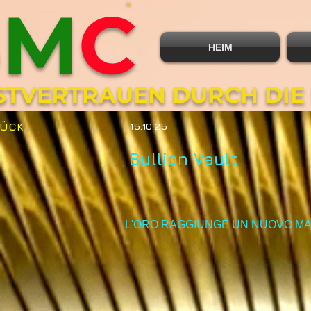
B
M
C
HEIM
BSTVERTRAUEN DURCH DIE
RÜCK
15.10.25
Bullion Vault
L'ORO RAGGIUNGE UN NUOVO MA