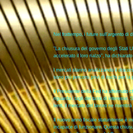
Nel frattempo, i future sull'argento di 
"La chiusura del governo degli Stati U
accelerato il loro rialzo", ha dichiara
I mercati stanno analizzando il discor
sono più percorsi privi di rischi per la
Il Presidente della Fed ha affermato ch
riguarda i tagli dei tassi di interesse.
lenti, il mercato del lavoro ne risenti
Il nuovo anno fiscale statunitense è in
incapace di funzionare. Questa chiusur