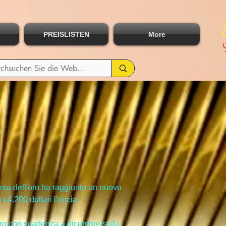
PREISLISTEN
More
orsa dell'oro ha raggiunto un nuovo 
 4.200 dollari l'oncia.
'oro con scadenza a dicembre sulla 