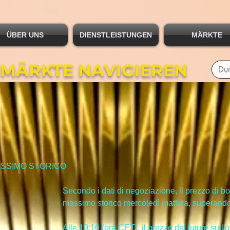
ÜBER UNS
DIENSTLEISTUNGEN
MÄRKTE
 MÄRKTE NAVIGIEREN
SSIMO STORICO
Secondo i dati di negoziazione, il prezzo di b
massimo storico mercoledì mattina, superando i
Alle 10:10 (ora CET), il prezzo dei future sull