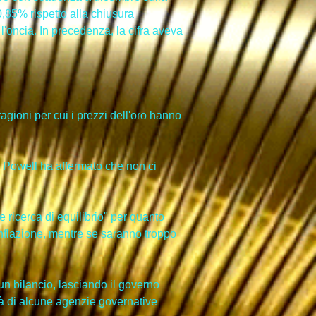
85% rispetto alla chiusura 
 l'oncia. In precedenza, la cifra aveva 
gioni per cui i prezzi dell'oro hanno 
. Powell ha affermato che non ci 
e ricerca di equilibrio" per quanto 
i inflazione, mentre se saranno troppo 
un bilancio, lasciando il governo 
tà di alcune agenzie governative 