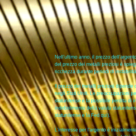
Nell'ultimo anno, il prezzo dell'arge
del prezzo dei metalli preziosi è spieg
ricchezza durante periodi di instabilità 
Il prezzo dei metalli preziosi dipende 
negli Stati Uniti. Le preoccupazioni pe
statunitense e la possibile perdita d
indebolimento della valuta statunitense
statunitense e la Fed qui).
L'interesse per l'argento è inizialment