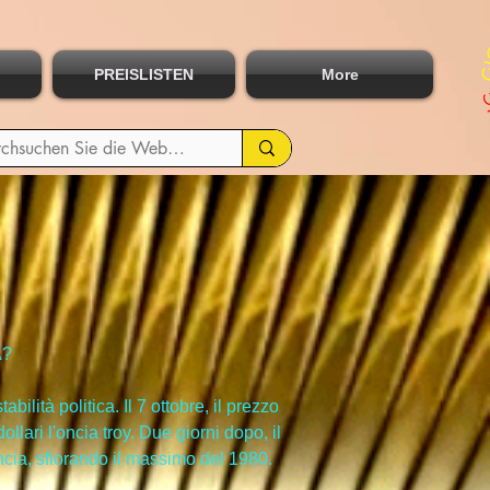
PREISLISTEN
More
A?
abilità politica. Il 7 ottobre, il prezzo 
ollari l'oncia troy. Due giorni dopo, il 
oncia, sfiorando il massimo del 1980.