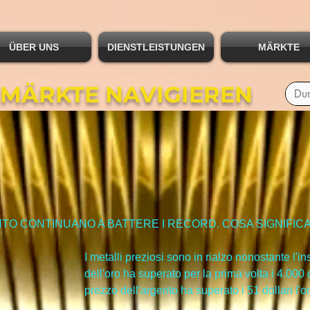
ÜBER UNS
DIENSTLEISTUNGEN
MÄRKTE
 MÄRKTE NAVIGIEREN
NTO CONTINUANO A BATTERE I RECORD. COSA SIGNIFIC
I metalli preziosi sono in rialzo nonostante l'inst
dell'oro ha superato per la prima volta i 4.000 d
prezzo dell'argento ha superato i 51 dollari l'