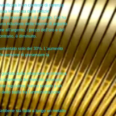
verificata in un contesto di carenza 
tata innescata dalle notizie 
i sulle importazioni di argento. Ciò ha 
una riduzione delle riserve di argento 
e all'argento, i prezzi dell'oro e del 
ontrario, è diminuito.
 aumentato solo del 30%. L'aumento 
lle persone di preservare la 
o è guidata dalla situazione economica 
rriscaldamento del mercato azionario 
nte regolatore, hanno portato a un 
dello stallo tra l'amministrazione 
. Sebbene sia stato a lungo un metallo 