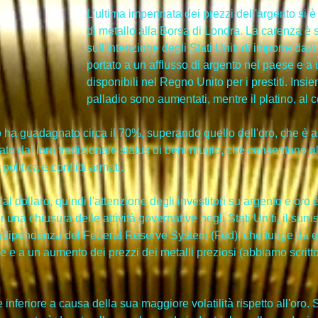
L'ultima impennata dei prezzi dell'argento si è 
di metallo alla Borsa di Londra. La carenza è s
sull'intenzione degli Stati Uniti di imporre daz
portato a un afflusso di argento nel paese e a 
disponibili nel Regno Unito per i prestiti. Insiem
palladio sono aumentati, mentre il platino, al c
nto ha guadagnato circa il 70%, superando quello dell'oro, che è
ato dal loro tradizionale status di beni rifugio, che consentono a
politica e conflitti armati.
dal dollaro, quindi l'attenzione degli investitori su argento e or
r una chiusura delle attività governative negli Stati Uniti, il su
i indipendenza del Federal Reserve System (Fed), che funge da e
 e a un aumento dei prezzi dei metalli preziosi (abbiamo scritto 
e inferiore a causa della sua maggiore volatilità rispetto all'oro