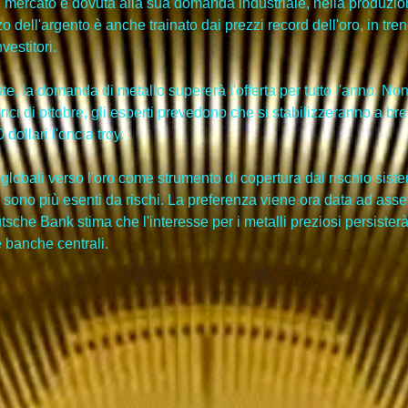
di mercato è dovuta alla sua domanda industriale, nella produzione 
o dell'argento è anche trainato dai prezzi record dell'oro, in tren
vestitori.
ute, la domanda di metallo supererà l'offerta per tutto l'anno. No
rici di ottobre, gli esperti prevedono che si stabilizzeranno a bre
dollari l'oncia troy.
lobali verso l'oro come strumento di copertura dal rischio siste
 non sono più esenti da rischi. La preferenza viene ora data ad as
tsche Bank stima che l'interesse per i metalli preziosi persisterà
e banche centrali.