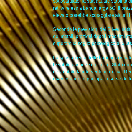
sottovalutato, la sua attuale stabilità 
reti wireless a banda larga 5G. Il prezz
elevato potrebbe scoraggiare alcuni in
Secondo le previsioni del Silver Instit
dei metalli preziosi dopo i massimi sto
superare la soglia psicologica di 5.000 
Lo spostamento delle banche centrali g
le valute cartacee e i titoli di Stato
o svalutati da interventi normativi. Deu
diventeranno le principali riserve dell