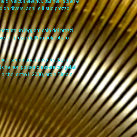
di veicoli elettrici, pannelli solari e 
d da diversi anni, e il suo prezzo 
nostante un leggero calo dei prezzi 
ve, e i prezzi dell'oro potrebbero 
mico segna una nuova realtà, in cui 
set che non possono essere congelati 
 e che, entro il 2030, oro e Bitcoin 