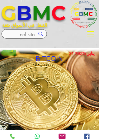
G
B
M
C
التنقل في الأسواق بثقة
< Indietro
31 يناير 2025
BITCOIN