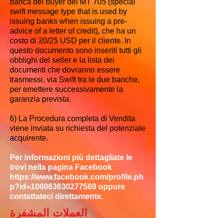
banca del buyer del MT 705 (special
swift message type that is used by
issuing banks when issuing a pre-
advice of a letter of credit), che ha un
costo di 20/25 USD per il cliente. In
questo documento sono inseriti tutti gli
obblighi del seller e la lista dei
documenti che dovranno essere
trasmessi, via Swift tra le due banche,
per emettere successivamente la
garanzia prevista.
6) La Procedura completa di Vendita
viene inviata su richiesta del potenziale
acquirente.
Per informazioni più dettagliate le
trovi nella pagina Facebook
https://www.facebook.com/profile.ph
p?id=100063630277569
oppure
contattateci direttamente.
العملات المشفرة