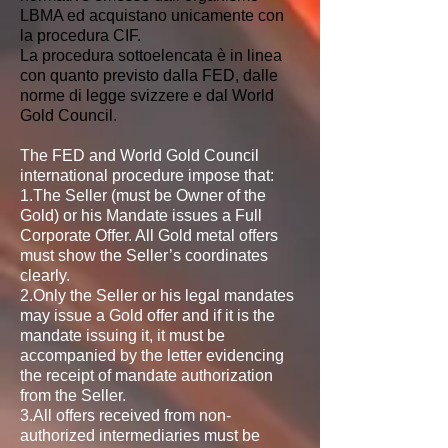
LBMA ed acquistano unicamente con
la procedura CIF.
La procedura sottoelencata è in linea
con quanto previsto dalla FED, dalle
norme di legge svizzere e dal World
Gold Council.
The FED and World Gold Council
international procedure impose that:
1.The Seller (must be Owner of the
Gold) or his Mandate issues a Full
Corporate Offer. All Gold metal offers
must show the Seller’s coordinates
clearly.
2.Only the Seller or his legal mandates
may issue a Gold offer and if it is the
mandate issuing it, it must be
accompanied by the letter evidencing
the receipt of mandate authorization
from the Seller.
3.All offers received from non-
authorized intermediaries must be