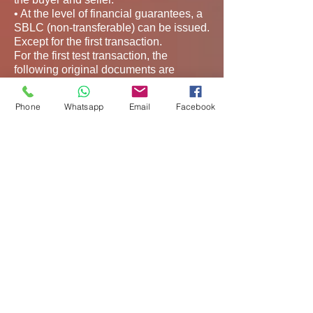
• At the level of financial guarantees, a
SBLC (non-transferable) can be issued.
Except for the first transaction.
For the first test transaction, the
following original documents are
required: For the first test shipment and
subsequent ones, the following original
Phone
Whatsapp
Email
Facebook
documents are required:
• Four (4) copies of Commercial
Invoice.
• Packing List (in numbered packages
of XX KG) for minimum XX KG per trip.
• Certificate of Assay showing purity of
the gold.
• Certificate of Ownership.
• Certificate of Origin.
• Evidence of payment of Customs Duty
Payment IN THE Country of Origin.
• EURO1 (Origin of the Goods traffic
destined certification) (Free zone
Brinks Brussels).
• Product in transit at Refinerie (the