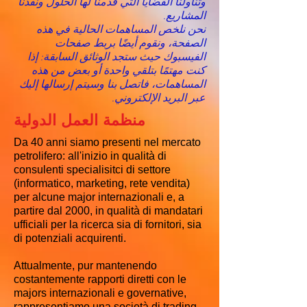
وتناولنا القضايا التي قدمنا لها الحلول ونفذنا
المشاريع.
نحن نلخص المساهمات الحالية في هذه
الصفحة، ونقوم أيضًا بربط صفحات
الفيسبوك حيث ستجد الوثائق السابقة: إذا
كنت مهتمًا بتلقي واحدة أو بعض من هذه
المساهمات، فاتصل بنا وسيتم إرسالها إليك
عبر البريد الإلكتروني.
منظمة العمل الدولية
Da 40 anni siamo presenti nel mercato
petrolifero: all'inizio in qualità di
consulenti specialisitci di settore
(informatico, marketing, rete vendita)
per alcune major internazionali e, a
partire dal 2000, in qualità di mandatari
ufficiali per la ricerca sia di fornitori, sia
di potenziali acquirenti.
Attualmente, pur mantenendo
costantemente rapporti diretti con le
majors internazionali e governative,
rappresentiamo una società di trading