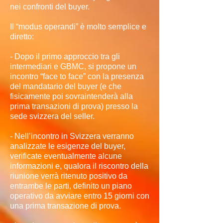
nei confronti del buyer.
Il “modus operandi” è molto semplice e
diretto:
- Dopo il primo approccio tra gli
intermediari e GBMC, si propone un
incontro “face to face” con la presenza
del mandatario del buyer (e che
fisicamente poi sovraintenderà alla
prima transazioni di prova) presso la
sede svizzera del seller.
- Nell’incontro in Svizzera verranno
analizzate le esigenze del buyer,
verificate eventualmente alcune
informazioni e, qualora il riscontro della
riunione verrà ritenuto positivo da
entrambe le parti, definito un piano
operativo da avviare entro 15 giorni con
una prima transazione di prova.