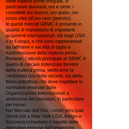
delle materie prime pregiate, in
particolare diamanti, oro e rame: i
cosiddetti oro bianco, oro giallo, oro
rosso oltre all’oro nero (petrolio).
In questi mercati GBMC è presente in
qualità di mandatario di importanti
acquirenti internazionali, siti negli USA
e in Europa, e che sono rappresentati
da raffinerie e società di taglio e
trasformazione della materia prima.
Pertanto, l’attività principale di GBMC è
quella di cercare potenziale fornitori
della materia prima, verificarne la
conformità (sia delle società, sia della
filiera estrattiva) che deve rispettare le
normative emanate dalle
Organizzazioni Internazionali a
protezione dei lavoratori, in particolare
dei minori.
Nel Mercato dell’Oro, i nostri principali
clienti (siti a New York-USA, Belgio e
Svizzera) richiedono il rispetto delle
normative emesse dall’organismo