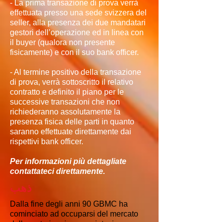
- La prima transazione di prova verrà
effettuata presso una sede svizzera del
seller, alla presenza dei due mandatari
gestori dell’operazione ed in linea con
il buyer (qualora non presente
fisicamente) e con il suo bank officer.
- Al termine positivo della transazione
di prova, verrà sottoscritto il relativo
contratto e definito il piano per le
successive transazioni che non
richiederanno assolutamente la
presenza fisica delle parti in quanto
saranno effettuate direttamente dai
rispettivi bank officer.
Per informazioni più dettagliate
contattateci direttamente.
ذهب
Dalla fine degli anni 90 GBMC ha
cominciato ad occuparsi del mercato