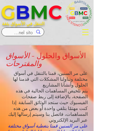
G
B
M
C
التنقل في الأسواق بثقة
الأسواق والحلول -
الأسواق
والمقترحات
على مر السنين، قمنا بالتنقل في أسواق
مختلفة وتناولنا المشكلات التي قدمنا لها
الحلول وأنشأنا المشاريع.
يتم تلخيص المساهمات الحالية في هذه
الصفحة، بالإضافة إلى ربط صفحات
الفيسبوك حيث ستجد الوثائق السابقة: إذا
كنت مهتمًا بتلقي واحدة أو بعض من هذه
المساهمات، فاتصل بنا وسيتم إرسالها إليك
عبر البريد الإلكتروني.
على مر السنين قمنا بتغطية أسواق مختلفة