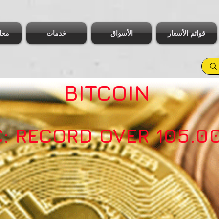
قوائم الأسعار
الأسواق
خدمات
معل
BITCOIN
C: RECORD OVER 105.0