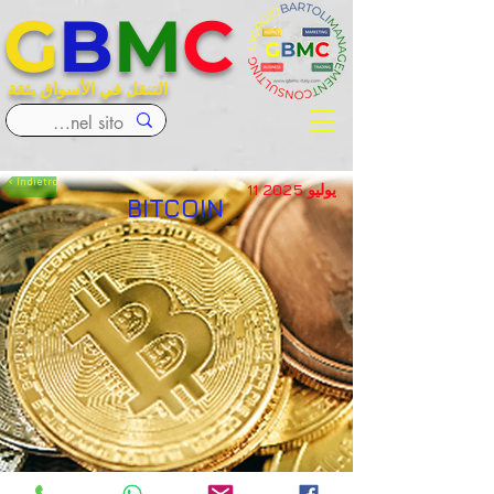
G
B
M
C
التنقل في الأسواق بثقة
< Indietro
11 يوليو 2025
BITCOIN