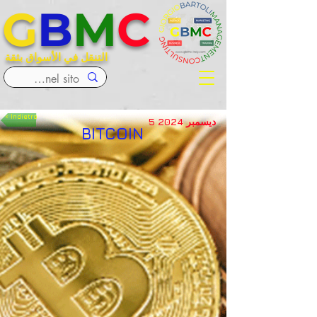
G
B
M
C
التنقل في الأسواق بثقة
< Indietro
5 ديسمبر 2024
BITCOIN