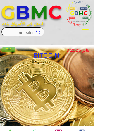
G
B
M
C
التنقل في الأسواق بثقة
< Indietro
3 يناير 2025
BITCOIN