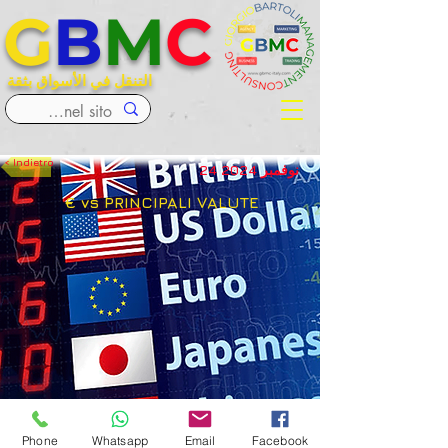
G
B
M
C
التنقل في الأسواق بثقة
< Indietro
24 نوفمبر 2024
€ vs PRINCIPALI VALUTE
< Precedente
Successivo >
Phone
Whatsapp
Email
Facebook