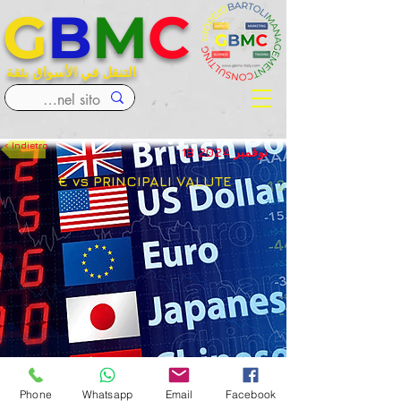
G
B
M
C
التنقل في الأسواق بثقة
< Indietro
18 نوفمبر 2024
€ vs PRINCIPALI VALUTE
< Precedente
Successivo >
Phone
Whatsapp
Email
Facebook