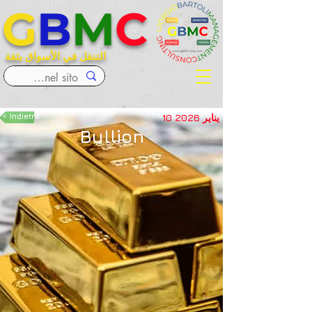
G
B
M
C
التنقل في الأسواق بثقة
10 يناير 2026
< Indietro
Bullion