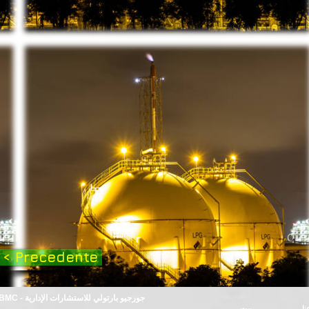
< Precedente
© 2024 بواسطة GBMC - جورجيو بارتولي للاستشارات الإدارية
نا
بيت