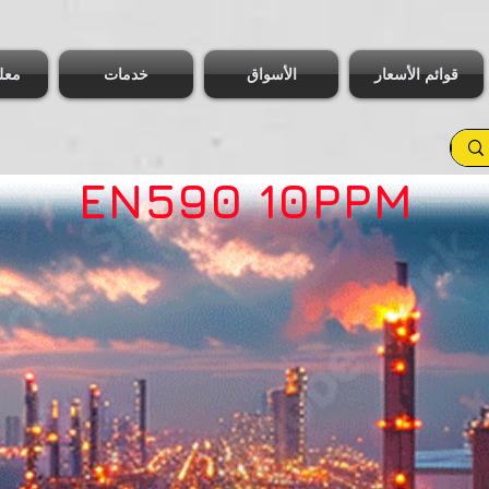
قوائم الأسعار
الأسواق
خدمات
معل
EN590 10PPM