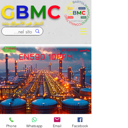
G
B
M
C
التنقل في الأسواق بثقة
< Indietro
20 نوفمبر 2024
EN590 10PPM
Phone
Whatsapp
Email
Facebook