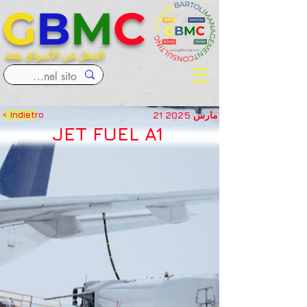
G
B
M
C
التنقل في الأسواق بثقة
21 مارس 2025
< Indietro
JET FUEL A1