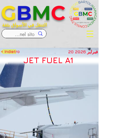
G
B
M
C
التنقل في الأسواق بثقة
20 فبراير 2026
< Indietro
JET FUEL A1