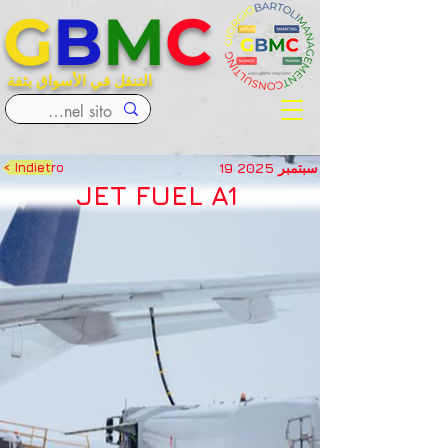
G
B
M
C
التنقل في الأسواق بثقة
19 سبتمبر 2025
< Indietro
JET FUEL A1