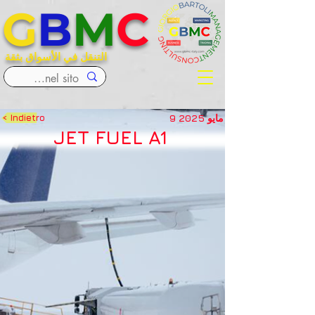
G
B
M
C
التنقل في الأسواق بثقة
9 مايو 2025
< Indietro
JET FUEL A1