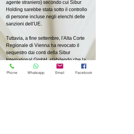
agente straniero) secondo cui Sibur 
Holding sarebbe stata sotto il controllo 
di persone incluse negli elenchi delle 
sanzioni dell'UE.
Tuttavia, a fine settembre, l'Alta Corte 
Regionale di Vienna ha revocato il 
sequestro dai conti della Sibur 
International GmbH, stabilendo che la 
posizione del Ministero degli Interni 
Phone
Whatsapp
Email
Facebook
austriaco non può essere considerata 
giustificata e confermata.
Sibur è la più grande azienda 
petrolchimica e di lavorazione del gas 
verticalmente integrata in Russia, che 
unisce diversi siti di produzione in 
varie regioni della Federazione Russa. 
L'azienda vende prodotti ai 