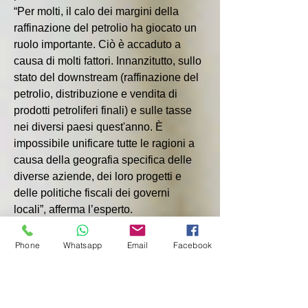
“Per molti, il calo dei margini della 
raffinazione del petrolio ha giocato un 
ruolo importante. Ciò è accaduto a 
causa di molti fattori. Innanzitutto, sullo 
stato del downstream (raffinazione del 
petrolio, distribuzione e vendita di 
prodotti petroliferi finali) e sulle tasse 
nei diversi paesi quest'anno. È 
impossibile unificare tutte le ragioni a 
causa della geografia specifica delle 
diverse aziende, dei loro progetti e 
delle politiche fiscali dei governi 
locali”, afferma l’esperto.
Egli ha inoltre sottolineato che anche il 
prezzo del petrolio gioca un ruolo 
Phone
Whatsapp
Email
Facebook
importante. Più è alto e più il mercato è 
regolamentato, più basso è il margine. 
Questi fattori hanno coinciso in un 