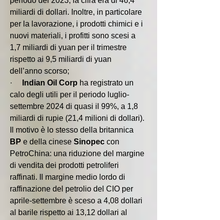
periodo del 2023, la cifra era di 46,4 
miliardi di dollari. Inoltre, in particolare 
per la lavorazione, i prodotti chimici e i 
nuovi materiali, i profitti sono scesi a 
1,7 miliardi di yuan per il trimestre 
rispetto ai 9,5 miliardi di yuan 
dell’anno scorso;
·     
Indian Oil Corp
 ha registrato un 
calo degli utili per il periodo luglio-
settembre 2024 di quasi il 99%, a 1,8 
miliardi di rupie (21,4 milioni di dollari). 
Il motivo è lo stesso della britannica 
BP 
e della cinese 
Sinopec 
con 
PetroChina: una riduzione del margine 
di vendita dei prodotti petroliferi 
raffinati. Il margine medio lordo di 
raffinazione del petrolio del CIO per 
aprile-settembre è sceso a 4,08 dollari 
al barile rispetto ai 13,12 dollari al 