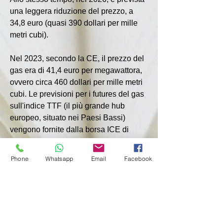
una leggera riduzione del prezzo, a 
34,8 euro (quasi 390 dollari per mille 
metri cubi).
Nel 2023, secondo la CE, il prezzo del 
gas era di 41,4 euro per megawattora, 
ovvero circa 460 dollari per mille metri 
cubi. Le previsioni per i futures del gas 
sull'indice TTF (il più grande hub 
europeo, situato nei Paesi Bassi) 
vengono fornite dalla borsa ICE di 
Londra.
Phone
Whatsapp
Email
Facebook
Il volume del gas viene solitamente 
misurato in Europa in megawatt all’ora 
(MWh), mentre in Russia in metri cubi. 
La differenza è dovuta al fatto che 
l'approccio europeo si basa sulla 