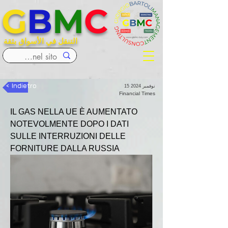
G
B
M
C
التنقل في الأسواق بثقة
< Indietro
15 نوفمبر 2024
Financial Times
IL GAS NELLA UE È AUMENTATO 
NOTEVOLMENTE DOPO I DATI 
SULLE INTERRUZIONI DELLE 
FORNITURE DALLA RUSSIA 