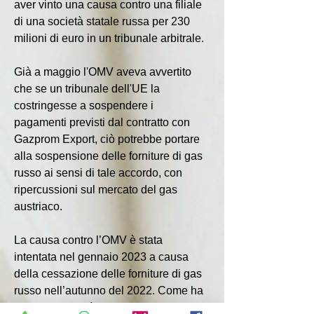
aver vinto una causa contro una filiale 
di una società statale russa per 230 
milioni di euro in un tribunale arbitrale.
Già a maggio l'OMV aveva avvertito 
che se un tribunale dell'UE la 
costringesse a sospendere i 
pagamenti previsti dal contratto con 
Gazprom Export, ciò potrebbe portare 
alla sospensione delle forniture di gas 
russo ai sensi di tale accordo, con 
ripercussioni sul mercato del gas 
austriaco.
La causa contro l’OMV è stata 
intentata nel gennaio 2023 a causa 
della cessazione delle forniture di gas 
russo nell’autunno del 2022. Come ha 
riferito la società dopo aver vinto la 