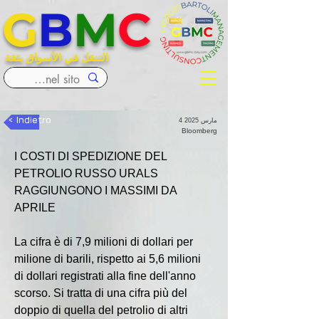
G
B
M
C
التنقل في الأسواق بثقة
< Indietro
4 مارس 2025
Bloomberg
I COSTI DI SPEDIZIONE DEL 
PETROLIO RUSSO URALS 
RAGGIUNGONO I MASSIMI DA 
APRILE
La cifra è di 7,9 milioni di dollari per 
milione di barili, rispetto ai 5,6 milioni 
di dollari registrati alla fine dell'anno 
scorso. Si tratta di una cifra più del 
doppio di quella del petrolio di altri 