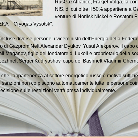
RusGazAlliance, Frakjet Volga, la com
NIS, di cui oltre il 50% appartiene a 
venture di Norilsk Nickel e Rosatom Po
EKA" "Cryogas Vysotsk".
te incluse diverse persone: i viceministri dell'Energia della Fe
o di Gazprom Neft Alexander Dyukov, Yusuf Alekperov, il capo di
ail Maganov, figlio del fondatore di Lukoil e proprietario della s
bezhneft Sergei Kudryashov, capo del Bashneft Vladimir Chern
 che l'appartenenza al settore energetico russo è motivo sufficie
e sanzioni non colpiscono automaticamente tutte le persone coinv
cisione sulle restrizioni verrà presa individualmente.