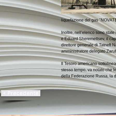
liquefazione del gas "NOVAT
Inoltre, nell'elenco sono sta
e Eduard Sheremettsev, il cap
direttore generale di Tatneft N
amministratore delegato Zaru
Il Tesoro americano sottolinea
stesso tempo, va notato che l
della Federazione Russa, la de
< Precedente