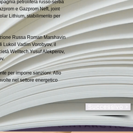
pagnia petrolifera russo-serba 
Gazprom e Gazprom Neft, joint 
lar Lithium, stabilimento per 
derazione Russa Roman Marshavin 
 Lukoil Vadim Vorobyov, il 
ocietà Welltech Yusuf Alekperov, 
ov.
nte per imporre sanzioni. Allo 
olte nel settore energetico 
Successivo >