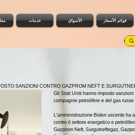
قوائم الأسعار
الأسواق
خدمات
معل
IMPOSTO SANZIONI CONTRO GAZPROM NEFT E SURGUTN
Gli Stati Uniti hanno imposto sanzioni 
compagnie petrolifere e del gas russe 
L’amministrazione Biden uscente ha an
contro il settore energetico e petrolife
Gazprom Neft, Surgutneftegaz, Gazpr