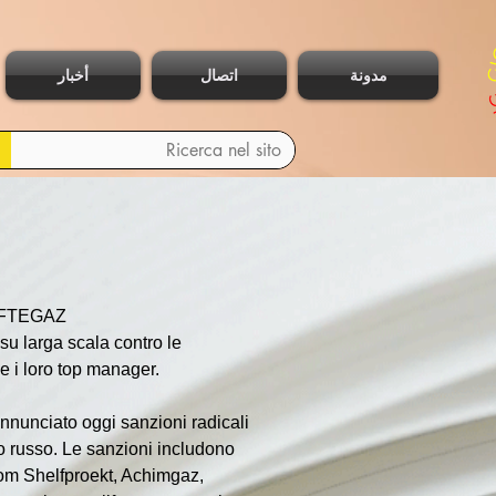
مدونة
اتصال
أخبار
EFTEGAZ
su larga scala contro le 
e i loro top manager.
nunciato oggi sanzioni radicali 
ro russo. Le sanzioni includono 
om Shelfproekt, Achimgaz, 