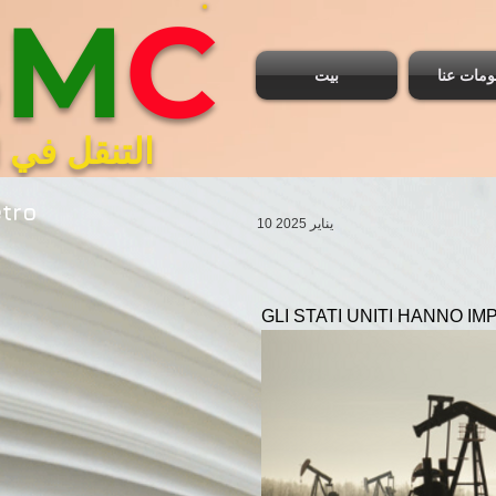
B
M
C
ومات عنا
بيت
التنقل في ا
etro
10 يناير 2025
GLI STATI UNITI HANNO 