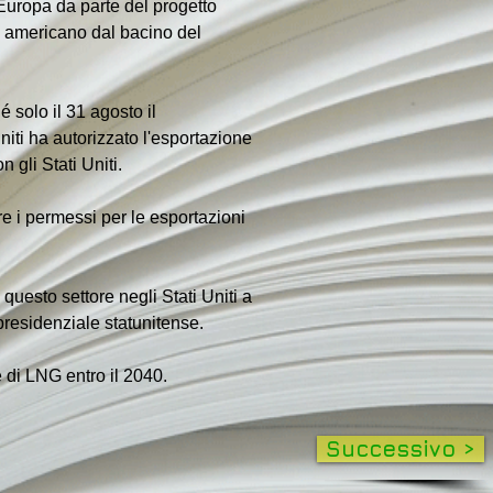
'Europa da parte del progetto 
 americano dal bacino del 
 solo il 31 agosto il 
niti ha autorizzato l'esportazione 
 gli Stati Uniti.
 i permessi per le esportazioni 
 questo settore negli Stati Uniti a 
presidenziale statunitense.
 di LNG entro il 2040.
Successivo >