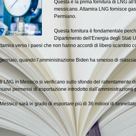
Questa è la prima fornitura di LNG all
messicano. Altamira LNG fornisce gas
Permiano.
Questa fornitura è fondamentale perché
Dipartimento dell'Energia degli Stati U
ltamira verso i paesi che non hanno accordi di libero scambio con
gennaio, quando l’amministrazione Biden ha smesso di rilasciare
getti LNG in Messico si verificano sullo sfondo del rallentamento di
e nuovi permessi di esportazione introdotto dall'amministrazione 
sico sarà in grado di esportare più di 36 milioni di tonnellate