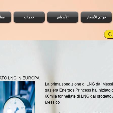
قوائم الأسعار
الأسواق
خدمات
معل
ATO LNG IN EUROPA
La prima spedizione di LNG dal Messic
gasiera Energos Princess ha iniziato 
60mila tonnellate di LNG dal progetto 
Messico