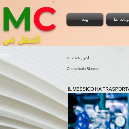
B
M
C
ومات عنا
بيت
التنقل في ا
etro
21 أكتوبر 2024
Comunicato Stampa
IL MESSICO HA TRASPORT