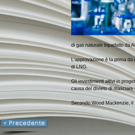
di gas naturale liquefatto da A
L’approvazione è la prima da 
di LNG.
Gli investimenti attivi in ​​pro
causa del divieto di rilasciar
Secondo Wood Mackenzie, il Mes
< Precedente