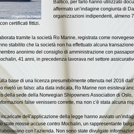
Baltico, per farlo hanno utilizzato docu
affermato un’indagine congiunta di 
organizzazioni indipendenti, almeno 7
 certificati fittizi.
borata tramite la società Ro Marine, registrata come norvegese, 
hanno stabilito che la società non ha effettuato alcuna transazione 
embro anonimo del consiglio di amministrazione con passaporto b
ochalin, 41 anni, in precedenza lavorava nel settore assicurati
i sulla base di una licenza presumibilmente ottenuta nel 2016 dall
o rivelò un falso: alla data indicata, Ro Marine non esisteva anco
rizzo della sede della Norwegian Shipowners Association di Oslo, 
nformazioni false venissero corrette, ma non c'è stata alcuna ris
 incaricate dell'applicazione della legge hanno avviato un'indag
o state mosse accuse contro Mochalin, un rappresentante bulgar
laboravano con l'azienda. Non sono state divulgate informazioni 