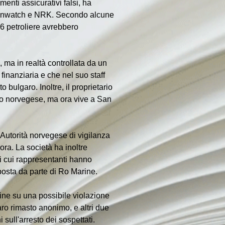
menti assicurativi falsi, ha 
Danwatch e NRK. Secondo alcune 
6 petroliere avrebbero 
ma in realtà controllata da un 
finanziaria e che nel suo staff 
ulgaro. Inoltre, il proprietario 
vo norvegese, ma ora vive a San 
'Autorità norvegese di vigilanza 
ra. La società ha inoltre 
i cui rappresentanti hanno 
posta da parte di Ro Marine.
ine su una possibile violazione 
o rimasto anonimo, e altri due 
sull'arresto dei sospettati.