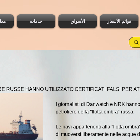
قوائم الأسعار
الأسواق
خدمات
معل
E RUSSE HANNO UTILIZZATO CERTIFICATI FALSI PER A
I giornalisti di Danwatch e NRK hanno
petroliere della "flotta ombra" russa.
Le navi appartenenti alla “flotta ombra
di muoversi liberamente nelle acque d