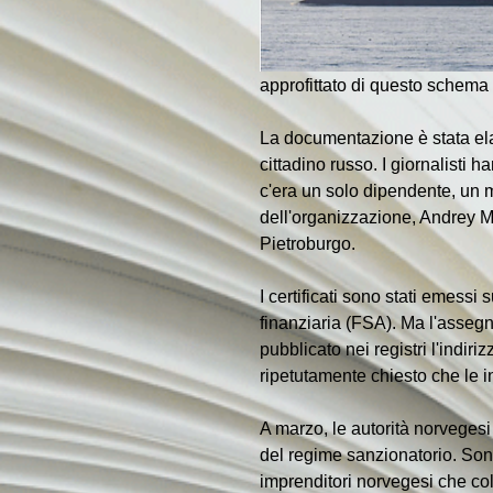
approfittato di questo schema con
La documentazione è stata ela
cittadino russo. I giornalisti 
c'era un solo dipendente, un m
dell'organizzazione, Andrey M
Pietroburgo.
I certificati sono stati emess
finanziaria (FSA). Ma l'assegn
pubblicato nei registri l'indi
ripetutamente chiesto che le i
A marzo, le autorità norvegesi
del regime sanzionatorio. Son
imprenditori norvegesi che col