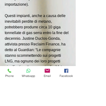
importazione). 
Questi impianti, anche a causa delle 
inevitabili perdite di metano, 
potrebbero produrre circa 10 giga 
tonnellate di gas serra entro la fine del 
decennio. Justine Duclos-Gonda, 
attivista presso Reclaim Finance, ha 
detto al Guardian: “Le compagnie 
stanno scommettendo sui progetti 
LNG, ma ognuno dei loro progetti 
pianificati mette a repentaglio il futuro, 
già in pericolo, dell’accordo di Parigi. 
Phone
Whatsapp
Email
Facebook
Banche e investitori affermano di 
sostenere le compagnie petrolifere 
nella transizione verso le energie 
pulite, ma invece stanno investendo 
miliardi di dollari in future bombe 