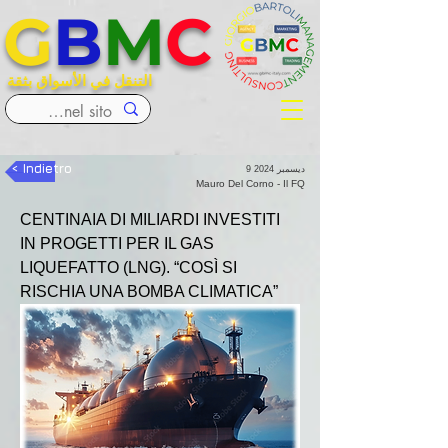
G
B
M
C
التنقل في الأسواق بثقة
< Indietro
9 ديسمبر 2024
Mauro Del Corno - Il FQ
CENTINAIA DI MILIARDI INVESTITI 
IN PROGETTI PER IL GAS 
LIQUEFATTO (LNG). “COSÌ SI 
RISCHIA UNA BOMBA CLIMATICA”