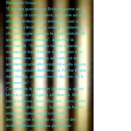
Research Group.
“È forzato guardare ai Brics sia come ad 
una sorta di contropotere, sia come ad una 
struttura irrilevante. In entrambi i casi si 
scontano i limiti di una visione occidentale 
che non coglie appieno le caratteristiche di 
questo gruppo di paesi”, aggiunge la 
ricercatrice. “In passato hanno superato 
momenti di forte frizione tra i membri e la 
cooperazione è riuscita ad evolversi ed 
ampliarsi grazie alla flessibilità e alla natura 
destrutturazione dell’alleanza. Anche il caso 
dell’Ucraina, potenzialmente divisivo, ne è 
un esempio”.
Certamente la guerra in Ucraina ha spinto 
Mosca a dare più peso all’alleanza. Ma, 
come osserva ancora Barbieri, “sono molto 
abili a non sbilanciarsi. Sull’Ucraina hanno 
votato la risoluzione di condanna 
dell’invasione in quanto violazione del 
diritto internazionale ma poi si sono 