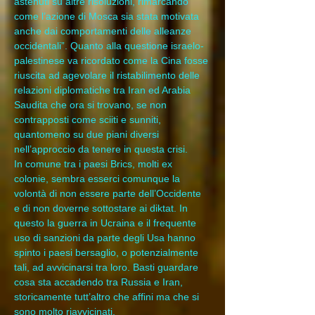
astenuti su altre risoluzioni, rimarcando 
come l’azione di Mosca sia stata motivata 
anche dai comportamenti delle alleanze 
occidentali”. Quanto alla questione israelo-
palestinese va ricordato come la Cina fosse 
riuscita ad agevolare il ristabilimento delle 
relazioni diplomatiche tra Iran ed Arabia 
Saudita che ora si trovano, se non 
contrapposti come sciiti e sunniti, 
quantomeno su due piani diversi 
nell’approccio da tenere in questa crisi.
In comune tra i paesi Brics, molti ex 
colonie, sembra esserci comunque la 
volontà di non essere parte dell’Occidente 
e di non doverne sottostare ai diktat. In 
questo la guerra in Ucraina e il frequente 
uso di sanzioni da parte degli Usa hanno 
spinto i paesi bersaglio, o potenzialmente 
tali, ad avvicinarsi tra loro. Basti guardare 
cosa sta accadendo tra Russia e Iran, 
storicamente tutt’altro che affini ma che si 
sono molto riavvicinati.