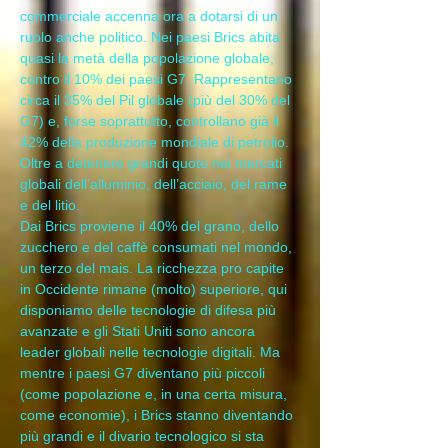
commerciale accenna ora a dotarsi di un 
ruolo anche politico. Nei paesi Brics abita 
quasi la metà della popolazione globale, 
contro il 10% dei paesi G7. Rappresentano 
circa il 35% del Pil globale (più del 30% del 
G7) e, forse soprattutto, controllano già il 
42% della produzione mondiale di petrolio. 
Oltre a detenere grandi quote nei mercati 
globali dell’alluminio, dell’acciaio, del rame 
e del litio.
Dai Brics proviene il 40% del grano, dello 
zucchero e del caffè consumati nel mondo, 
un terzo del mais. La ricchezza pro capite 
in Occidente rimane (molto) superiore, qui 
disponiamo delle tecnologie di difesa più 
avanzate e gli Stati Uniti sono ancora 
leader globali nelle tecnologie digitali. Ma 
mentre i paesi G7 diventano più piccoli 
(come popolazione e, in una certa misura, 
come economie), i Brics stanno diventando 
più grandi e il divario tecnologico si sta 