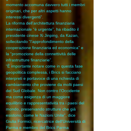
momento accomuna davvero tutti i membri 
originari, che per altri aspetti hanno 
interessi divergenti”.
La riforma dell’architettura finanziaria 
internazionale “è urgente”, ha ribadito il 
presidente cinese Xi Jinping, da Kazan, 
sollecitando “l’approfondimento della 
cooperazione finanziaria ed economica” e 
la “promozione della connettività delle 
infrastrutture finanziarie”.
“È importante notare come in questa fase 
geopolitica complessa, i Brics si facciano 
interpreti e portavoce di una richiesta di 
cambiamento che proviene da molti paesi 
del Sud Globale. Non contro l’Occidente 
ma come esigenza di un maggiore 
equilibrio e rappresentatività tra i paesi del 
mondo, preservando strutture che già 
esistono, come le Nazioni Unite”, dice 
Giulia Formici, ricercatrice dell’Università di 
Parma e membro del Brics Parma 