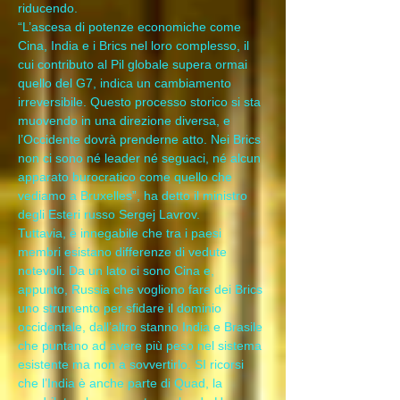
riducendo.
“L’ascesa di potenze economiche come 
Cina, India e i Brics nel loro complesso, il 
cui contributo al Pil globale supera ormai 
quello del G7, indica un cambiamento 
irreversibile. Questo processo storico si sta 
muovendo in una direzione diversa, e 
l’Occidente dovrà prenderne atto. Nei Brics 
non ci sono né leader né seguaci, né alcun 
apparato burocratico come quello che 
vediamo a Bruxelles”, ha detto il ministro 
degli Esteri russo Sergej Lavrov.
Tuttavia, è innegabile che tra i paesi 
membri esistano differenze di vedute 
notevoli. Da un lato ci sono Cina e, 
appunto, Russia che vogliono fare dei Brics 
uno strumento per sfidare il dominio 
occidentale, dall’altro stanno India e Brasile 
che puntano ad avere più peso nel sistema 
esistente ma non a sovvertirlo. SI ricorsi 
che l’India è anche parte di Quad, la 