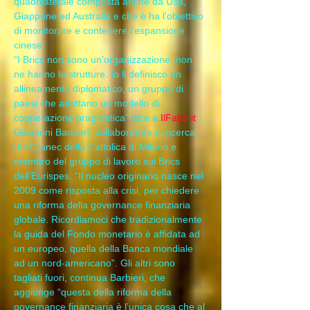
quadrilaterale composta anche da Usa, 
Giappone ed Australia e che è ha l’obiettivo 
di monitorare e contenere l’espansione 
cinese.
“I Brics non sono un’organizzazione, non 
ne hanno le strutture. Io li definisco un 
allineamento diplomatico, un gruppo di 
paesi che adottano un modello di 
cooperazione pragmatica” dice a 
IlFatto.it
Giovanni Barbieri, collaboratore di ricerca 
del Cranec della Cattolica di Milano e 
membro del gruppo di lavoro sui Brics 
dell’Eurispes. “Il nucleo originario nasce nel 
2009 come risposta alla crisi, per chiedere 
una riforma della governance finanziaria 
globale. Ricordiamoci che tradizionalmente 
la guida del Fondo monetario è affidata ad 
un europeo, quella della Banca mondiale 
ad un nord-americano”. Gli altri sono 
tagliati fuori, continua Barbieri, che 
aggiunge “questa della riforma della 
governance finanziaria è l’unica cosa che al 