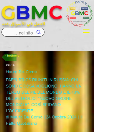
G
B
M
C
التنقل في الأسواق بثقة
< Indietro
24‏/10‏/24
Mauro Del Corno
PAESI BRICS RIUNITI IN RUSSIA: CHI 
SONO E COSA VOGLIONO. HANNO UN 
TERZO DEL PIL DEL MONDO E IL 40% 
DEL PETROLIO. “NUOVO ORDINE 
MONDIALE”: COSÌ SFIDANO 
L’OCCIDENTE.
di Mauro Del Corno | 24 Ottobre 2024 | Il 
Fatto Quotidiano