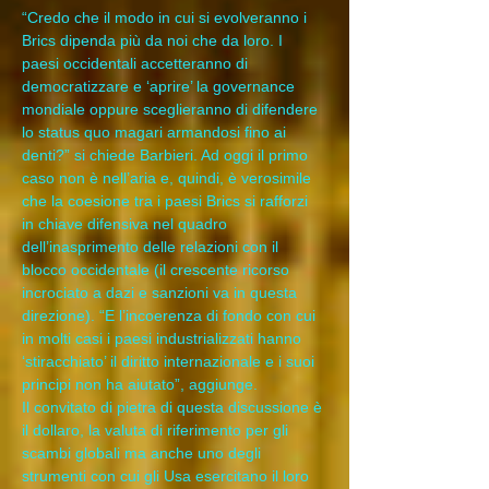
“Credo che il modo in cui si evolveranno i 
Brics dipenda più da noi che da loro. I 
paesi occidentali accetteranno di 
democratizzare e ‘aprire’ la governance 
mondiale oppure sceglieranno di difendere 
lo status quo magari armandosi fino ai 
denti?” si chiede Barbieri. Ad oggi il primo 
caso non è nell’aria e, quindi, è verosimile 
che la coesione tra i paesi Brics si rafforzi 
in chiave difensiva nel quadro 
dell’inasprimento delle relazioni con il 
blocco occidentale (il crescente ricorso 
incrociato a dazi e sanzioni va in questa 
direzione). “E l’incoerenza di fondo con cui 
in molti casi i paesi industrializzati hanno 
‘stiracchiato’ il diritto internazionale e i suoi 
principi non ha aiutato”, aggiunge.
Il convitato di pietra di questa discussione è 
il dollaro, la valuta di riferimento per gli 
scambi globali ma anche uno degli 
strumenti con cui gli Usa esercitano il loro 