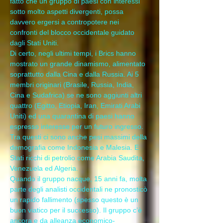
fatto che un gruppo di paesi con interessi 
sotto molto aspetti divergenti, possa 
davvero ergersi a contropotere nei 
confronti del blocco occidentale guidato 
dagli Stati Uniti.
Di certo, negli ultimi tempi, i Brics hanno 
mostrato un grande dinamismo, alimentato 
soprattutto dalla Cina e dalla Russia. Ai 5 
membri originari (Brasile, Russia, India, 
Cina e Sudafrica) se ne sono aggiunti altri 
quattro (Egitto, Etiopia, Iran, Emirati Arabi 
Uniti) ed una quarantina di paesi hanno 
espresso interesse per un futuro ingresso. 
Tra questi ci sono anche pesi massimi della 
demografia come Indonesia e Malesia. E 
Stati ricchi di petrolio come Arabia Saudita, 
Venezuela ed Algeria.
Quando il gruppo nacque, 15 anni fa, molta 
parte degli analisti occidentali ne pronosticò 
un rapido fallimento (spesso questo è un 
buon viatico per il successo). Il gruppo c’è 
ancora e da alleanza economico-