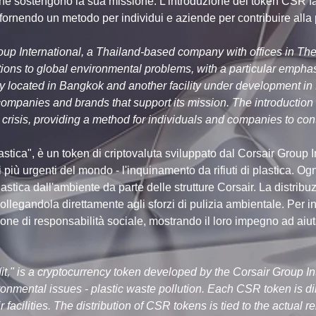
he sostengono la sua missione. L'introduzione del token CSR fa 
ica, fornendo un metodo per individui e aziende per contribuire alla
p International, a Thailand-based company with offices in The 
ns to global environmental problems, with a particular emphasis
ility located in Bangkok and another facility under development 
companies and brands that support its mission. The introduction o
 crisis, providing a method for individuals and companies to cont
ica", è un token di criptovaluta sviluppato dal Corsair Group In
 più urgenti del mondo - l'inquinamento da rifiuti di plastica. O
 plastica dall'ambiente da parte delle strutture Corsair. La distri
, collegandola direttamente agli sforzi di pulizia ambientale. Per 
e di responsabilità sociale, mostrando il loro impegno ad aiutar
," is a cryptocurrency token developed by the Corsair Group Inte
onmental issues - plastic waste pollution. Each CSR token is dire
acilities. The distribution of CSR tokens is tied to the actual rem