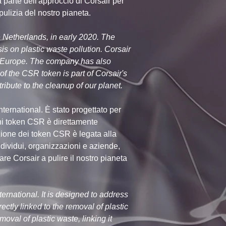
parte dell'approccio di Corsair per 
 pulizia del nostro pianeta.
Netherlands, in early 2020. The 
 on plastic waste pollution. Corsair 
in Europe. The company has also 
f the CSR token is part of Corsair's 
ribute to the cleanup of our planet.
ternational. È stato progettato per 
gni token CSR è direttamente 
buzione dei token CSR è legata alla 
individui, organizzazioni e aziende, 
e Corsair a pulire il nostro pianeta 
rnational. It is designed to address 
ctly linked to the removal of plastic 
oval of plastic waste, linking it 