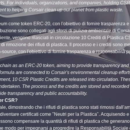
orts. For individuals, organizations, and companies, holding CSR
nt to helping Corsair clean up our planet from plastic waste.
m come token ERC-20, con l'obiettivo di fornire trasparenza e r
ibuzione sono collegati agli sforzi di pulizia ambientale di Corsai
ente, vengono rilasciati in circolazione 10 Crediti di Plastica C
i rimozione dei rifiuti di plastica. Il processo e i crediti sono me
ource, con l'obiettivo di fornire trasparenza e responsabilità p
ain as an ERC-20 token, aiming to provide transparency and pu
formula are connected to Corsair's environmental cleanup efforts
ment, 10 CSR Plastic Credits are released into circulation. The
 undertaken. The process and the credits are stored and record
ide transparency and public accountability.
 per CSR?
le, dimostrando che i rifiuti di plastica sono stati rimossi dall
diventare certificati come "Neutri per la Plastica". Acquisendo e 
 possono compensare la quantità di rifiuti di plastica che gener
me modo per impegnarsi a progredire la Responsabilità Sociale 