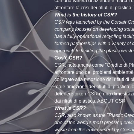
con una varietà di aziende e marchi c
affrontare la crisi dei rifiuti di plast
What is the history of CSR?
CSR was launched by the Corsair Grou
company focuses on developing solutio
has a fully operational recycling fac
formed partnerships with a variety of 
approach to tackling the plastic waste
Cos’è CSR?
CSR, noto anche come "Credito di Plast
affrontare uno dei problemi ambientali
collegato alla rimozione dei rifiuti di
reale rimozione dei rifiuti di plastica
detenere token CSR è una dimostrazion
dai rifiuti di plastica. ABOUT CSR
What is CSR?
CSR, also known as the "Plastic Credit
one of the world's most pressing envir
waste from the environment by Corsair f