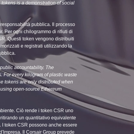
 tokens is a demonstration of social 
esponsabilità pubblica. Il processo 
r. Per ogni chilogrammo di rifiuti di 
SR. Questi token vengono distribuiti 
morizzati e registrati utilizzando la 
ubblica.
blic accountability. The 
. For every kilogram of plastic waste 
se tokens are only distributed when 
ed using open-source Ethereum 
'ambiente. Ciò rende i token CSR uno 
ritirando un quantitativo equivalente 
ano. I token CSR possono anche essere 
d'Impresa. Il Corsair Group prevede 