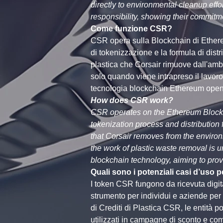
directly to environmental cleanup eff
responsibility, showing their commitme
Come funzione CSR?
CSR opera sulla Blockchain di Ethereu
di tokenizzazione e la formula di distr
plastica che Corsair rimuove dall'ambi
solo quando viene intrapreso il lavoro d
tecnologia blockchain Ethereum open-s
How does CSR work?
CSR operates on the Ethereum Blockch
tokenization process and distribution 
that Corsair removes from the environ
the work of plastic waste removal is
blockchain technology, aiming to prov
Quali sono i potenziali casi d’uso
I token CSR fungono da ricevuta digita
strumento per individui e aziende per 
di Crediti di Plastica CSR, le entità
utilizzati in campagne di sconto e co