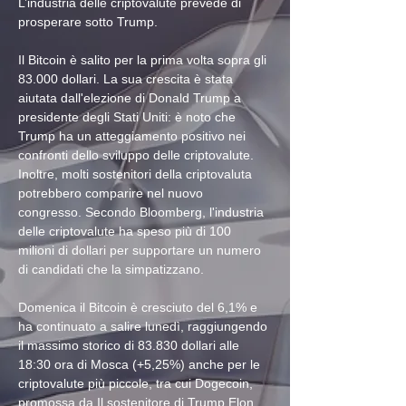
L’industria delle criptovalute prevede di 
prosperare sotto Trump.
Il Bitcoin è salito per la prima volta sopra gli 
83.000 dollari. La sua crescita è stata 
aiutata dall'elezione di Donald Trump a 
presidente degli Stati Uniti: è noto che 
Trump ha un atteggiamento positivo nei 
confronti dello sviluppo delle criptovalute. 
Inoltre, molti sostenitori della criptovaluta 
potrebbero comparire nel nuovo 
congresso. Secondo Bloomberg, l'industria 
delle criptovalute ha speso più di 100 
milioni di dollari per supportare un numero 
di candidati che la simpatizzano.
Domenica il Bitcoin è cresciuto del 6,1% e 
ha continuato a salire lunedì, raggiungendo 
il massimo storico di 83.830 dollari alle 
18:30 ora di Mosca (+5,25%) anche per le 
criptovalute più piccole, tra cui Dogecoin, 
promossa da Il sostenitore di Trump Elon 