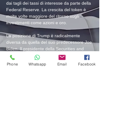
dai tagli dei tassi di interesse da parte della 
Federal Reserve. La crescita del token è 
molte volte maggiore del ritorno sugli 
investimenti come azioni e oro.
La posizione di Trump è radicalmente 
diversa da quella del suo predecessore Joe 
Biden. Il presidente della Securities and 
Exchange Commission Gary Gensler ha 
ripetutamente definito il settore "dilagante 
Phone
Whatsapp
Email
Facebook
di frodi" e presunti comportamenti scorretti. 
L'agenzia ha rafforzato le restrizioni sulle 
criptovalute in seguito al crollo del mercato 
del 2022 e a una serie di crolli, in 
particolare il fallimento dell'exchange FTX 
Sam Bankman-Fried, che è stato 
condannato per frode.