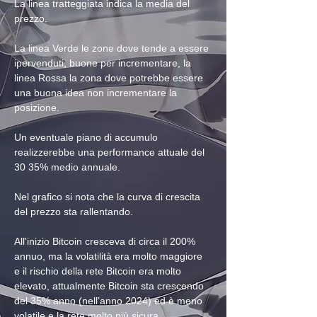
La linea tratteggiata indica la media del 
prezzo.
La linea Verde le zone dove tende a essere 
ipervenduti, buone per incrementare, la 
linea Rossa la zona dove potrebbe essere 
una buona idea non incrementare la 
posizione.
Un eventuale piano di accumulo 
realizzerebbe una performance attuale del 
30 35% medio annuale.
Nel grafico si nota che la curva di crescita 
del prezzo sta rallentando.
All'inizio Bitcoin cresceva di circa il 200% 
annuo, ma la volatilità era molto maggiore 
e il rischio della rete Bitcoin era molto 
elevato, attualmente Bitcoin sta crescendo 
del 35% anno (nell’anno 2024) ed è meno 
volatile e la rete molto più sicura.