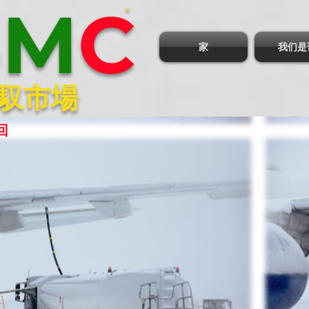
B
M
C
家
我们是
馭市場
回