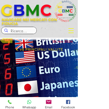
G
B
M
C
NAVIGARE NEI MERCATI CON
FIDUCIA
< Indietro
30 nov 2024
€ vs PRINCIPALI VALUTE
< Precedente
Successivo >
Phone
Whatsapp
Email
Facebook