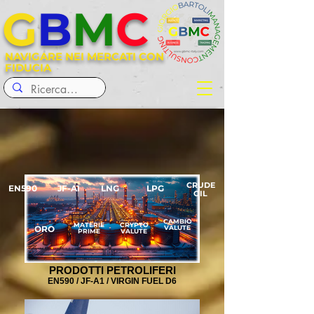
G
B
M
C
NAVIGARE NEI MERCATI CON
FIDUCIA
CRUDE
EN590
JF-A1
LNG
LPG
OIL
CAMBIO
MATERIE
CRYPTO
ORO
VALUTE
PRIME
VALUTE
PRODOTTI PETROLIFERI
EN590 / JF-A1 / VIRGIN FUEL D6