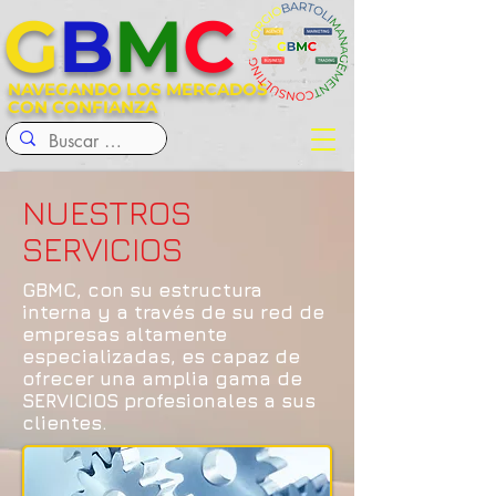
G
B
M
C
NAVEGANDO LOS MERCADOS
CON CONFIANZA
NUESTROS
SERVICIOS
GBMC, con su estructura
interna y a través de su red de
empresas altamente
especializadas, es capaz de
ofrecer una amplia gama de
SERVICIOS profesionales a sus
clientes.