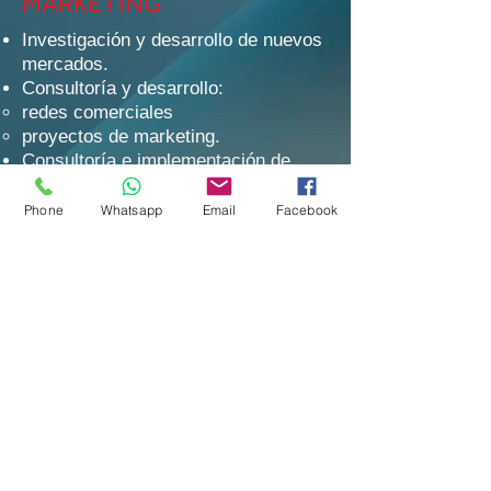
MARKETING
Investigación y desarrollo de nuevos
mercados.
Consultoría y desarrollo:
redes comerciales
proyectos de marketing.
Consultoría e implementación de
análisis e investigación de marketing
web.
Phone
Whatsapp
Email
Facebook
Desarrollo y gestión de imágenes
corporativas y de productos.
Consultoría e implementación de
estructuras de comunicación y
nuevos medios.