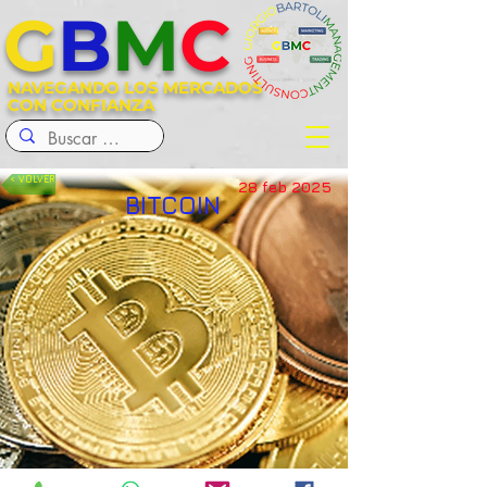
G
B
M
C
NAVEGANDO LOS MERCADOS
CON CONFIANZA
< VOLVER
28 feb 2025
BITCOIN