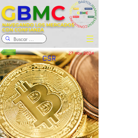
G
B
M
C
NAVEGANDO LOS MERCADOS
CON CONFIANZA
< VOLVER
27 nov 2024
CSR