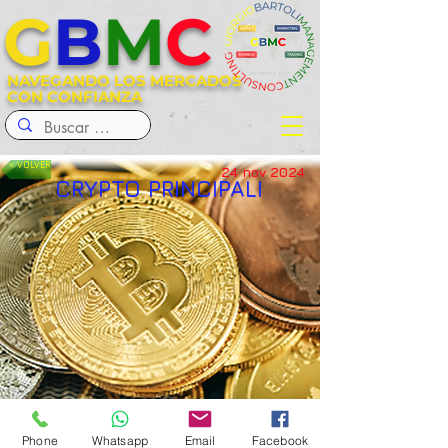
G
B
M
C
NAVEGANDO LOS MERCADOS
CON CONFIANZA
< VOLVER
24 nov 2024
CRYPTO PRINCIPALI
Phone
Whatsapp
Email
Facebook